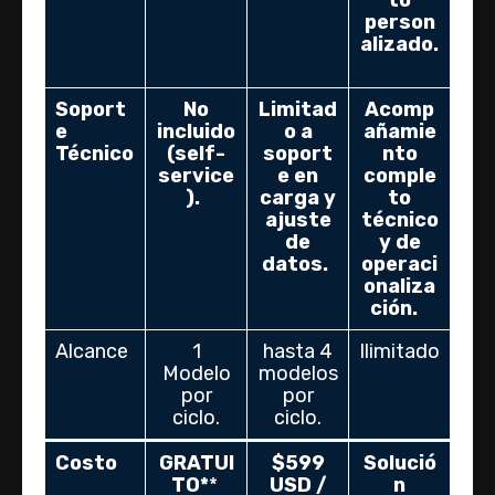
to
person
alizado.
Soport
No
Limitad
Acomp
e
incluido
o a
añamie
Técnico
(self-
soport
nto
service
e en
comple
).
carga y
to
ajuste
técnico
de
y de
datos.
operaci
onaliza
ción.
Alcance
1
hasta 4
Ilimitado
Modelo
modelos
por
por
ciclo.
ciclo.
Costo
GRATUI
$599
Solució
TO*
*
USD /
n