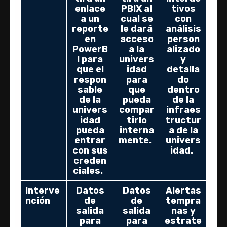
enlace
PBIX al
tivos
a un
cual se
con
reporte
le dará
análisis
en
acceso
person
PowerB
a la
alizado
I para
univers
y
que el
idad
detalla
respon
para
do
sable
que
dentro
de la
pueda
de la
univers
compar
infraes
idad
tirlo
tructur
pueda
interna
a de la
entrar
mente.
univers
con sus
idad.
creden
ciales.
Interve
Datos
Datos
Alertas
nción
de
de
tempra
salida
salida
nas y
para
para
estrate