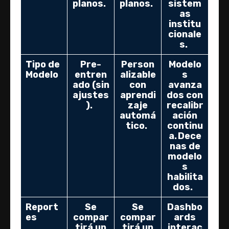
planos.
planos.
sistem
as
institu
cionale
s.
Tipo de
Pre-
Person
Modelo
Modelo
entren
alizable
s
ado (sin
con
avanza
ajustes
aprendi
dos con
).
zaje
recalibr
automá
ación
tico.
continu
a. Dece
nas de
modelo
s
habilita
dos.
Report
Se
Se
Dashbo
es
compar
compar
ards
tirá un
tirá un
interac