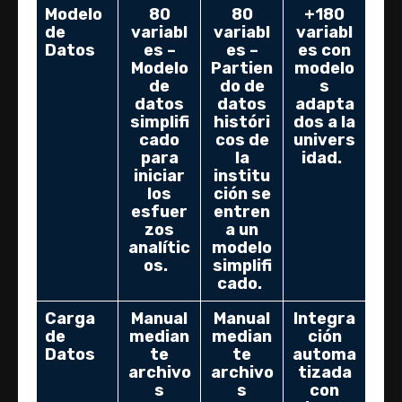
Modelo
80
80
+180
de
variabl
variabl
variabl
Datos
es –
es –
es con
Modelo
Partien
modelo
de
do de
s
datos
datos
adapta
simplifi
históri
dos a la
cado
cos de
univers
para
la
idad.
iniciar
institu
los
ción se
esfuer
entren
zos
a un
analític
modelo
os.
simplifi
cado.
Carga
Manual
Manual
Integra
de
median
median
ción
Datos
te
te
automa
archivo
archivo
tizada
s
s
con