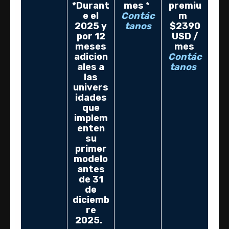
*Durant
mes
*
premiu
e el
Contác
m
2025 y
tanos
$2390
por 12
USD /
meses
mes
adicion
Contác
ales a
tanos
las
univers
idades
que
implem
enten
su
primer
modelo
antes
de 31
de
diciemb
re
2025.