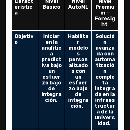
Caract
Nivel
Nivel
Nivel
erístic
Básico
AutoML
Premiu
a
m –
Foresig
ht
Objetiv
Iniciar
Habilita
Solució
o
en la
r
n
analític
modelo
avanza
a
s
da con
predict
person
automa
iva bajo
alizado
tizació
un
s con
n
esfuer
un
comple
zo bajo
esfuer
ta
de
zo bajo
integra
integra
de
da en la
ción.
integra
infraes
ción.
tructur
a de la
univers
idad.