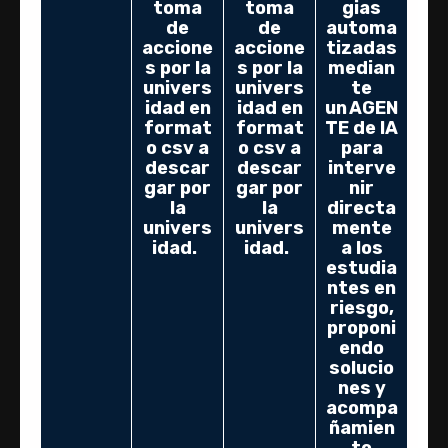
toma
toma
gias
de
de
automa
accione
accione
tizadas
s por la
s por la
median
univers
univers
te
idad en
idad en
un AGEN
format
format
TE de IA
o csv a
o csv a
para
descar
descar
interve
gar por
gar por
nir
la
la
directa
univers
univers
mente
idad.
idad.
a los
estudia
ntes en
riesgo,
proponi
endo
solucio
nes y
acompa
ñamien